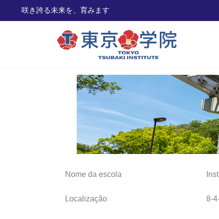
咲き誇る
Skip
Skip
to
to
the
the
content
Navigation
Nome da escola
Ins
Localização
8-4