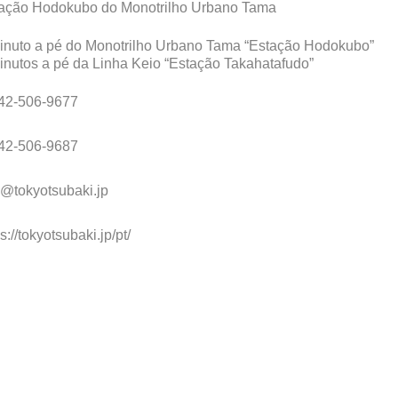
ação Hodokubo do Monotrilho Urbano Tama
inuto a pé do Monotrilho Urbano Tama “Estação Hodokubo”
inutos a pé da Linha Keio “Estação Takahatafudo”
42-506-9677
42-506-9687
o@tokyotsubaki.jp
s://tokyotsubaki.jp/pt/