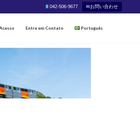
ます
042-506-9677
✉お問い合わせ
Acesso
Entre em Contato
Português
日本語
English
中文(简体)
Tiếng Việt
ၿမန္မာ