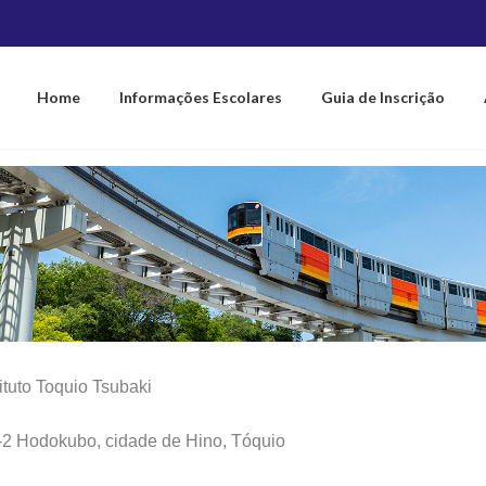
未来を、育み
Home
Informações Escolares
Guia de Inscrição
tituto Toquio Tsubaki
-2 Hodokubo, cidade de Hino, Tóquio