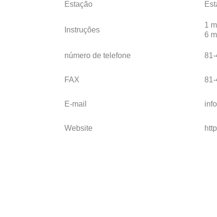
Estação
Est
1 m
Instruções
6 m
número de telefone
81-
FAX
81-
E-mail
inf
Website
http