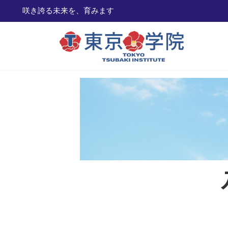
咲き誇る
コ
ナ
ン
ビ
テ
ゲ
ン
ー
ツ
シ
へ
ョ
ス
ン
キ
に
ッ
移
プ
動