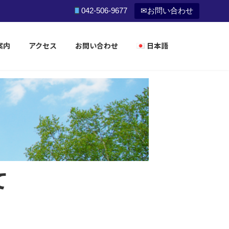
ます
042-506-9677
✉お問い合わせ
案内
アクセス
お問い合わせ
日本語
日本語
English
中文(简体)
Tiếng Việt
ၿမန္မာ
て
Português