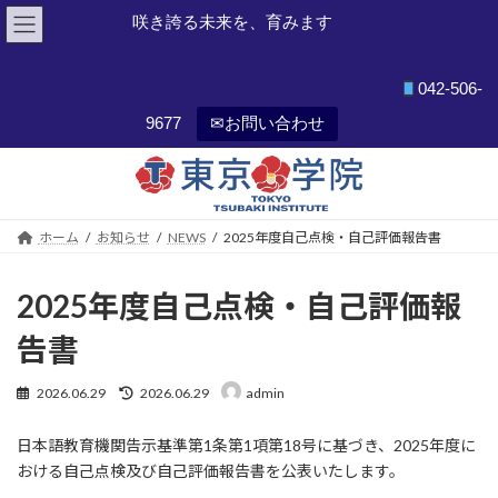
咲き誇る未来を、育みます
042-506-
9677
✉お問い合わせ
コ
ナ
ン
ビ
テ
ゲ
ン
ー
ホーム
お知らせ
NEWS
2025年度自己点検・自己評価報告書
ツ
シ
へ
ョ
ス
ン
2025年度自己点検・自己評価報
キ
に
ッ
移
告書
プ
動
最
2026.06.29
2026.06.29
admin
終
更
日本語教育機関告示基準第1条第1項第18号に基づき、2025年度に
新
日
おける自己点検及び自己評価報告書を公表いたします。
時