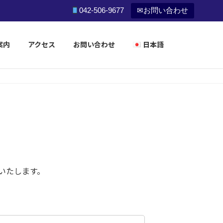
ます
042-506-9677
✉お問い合わせ
案内
アクセス
お問い合わせ
日本語
日本語
English
中文(简体)
Tiếng Việt
ၿမန္မာ
表いたします。
Português