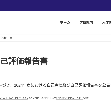
未来を、育み
ホーム
学校案内
入学
評価報告書
自己評価報告書
基づき、2024年度における自己点検及び自己評価報告書を公
s/2025/10/d3d25aa7ac2db5e9135292bb93d56983.pdf