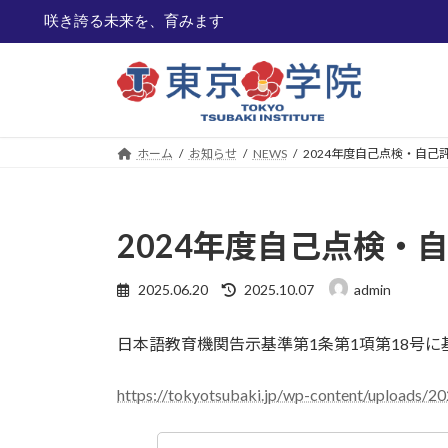
咲き誇る
コ
ナ
ン
ビ
テ
ゲ
ン
ー
ツ
シ
ホーム
お知らせ
NEWS
2024年度自己点検・自己
へ
ョ
ス
ン
キ
に
2024年度自己点検・
ッ
移
プ
動
最
2025.06.20
2025.10.07
admin
終
更
日本語教育機関告示基準第1条第1項第18号に
新
日
時
https://tokyotsubaki.jp/wp-content/upload
: