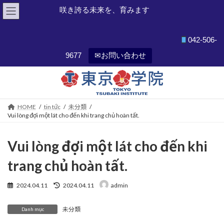
咲き誇る未来を、育みます
042-506-
9677
✉お問い合わせ
Skip
Skip
to
to
the
the
content
Navigation
HOME
tin tức
未分類
Vui lòng đợi một lát cho đến khi trang chủ hoàn tất.
Vui lòng đợi một lát cho đến khi
trang chủ hoàn tất.
Last
2024.04.11
2024.04.11
admin
updated
:
未分類
Danh mục